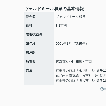
ヴェルドミール和泉の基本情報
物件名
ヴェルドミール和泉
価格
8.1万円
管理/共益費
-
築年月
2001年1月（築25年）
総戸数
-
所在地
東京都
杉並区
和泉
４丁目
交通
京王井の頭線
「
永福町
」駅 徒歩1
丸ノ内方南支線
「
方南町
」駅 徒歩
京王井の頭線
「
明大前
」駅 徒歩1