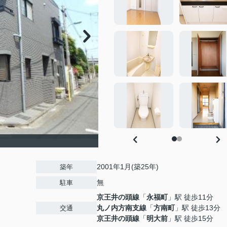
2001年1月(築25年)
築年
無
駐車
京王井の頭線
「
永福町
」駅 徒歩11分
丸ノ内方南支線
「
方南町
」駅 徒歩13分
交通
京王井の頭線
「
明大前
」駅 徒歩15分