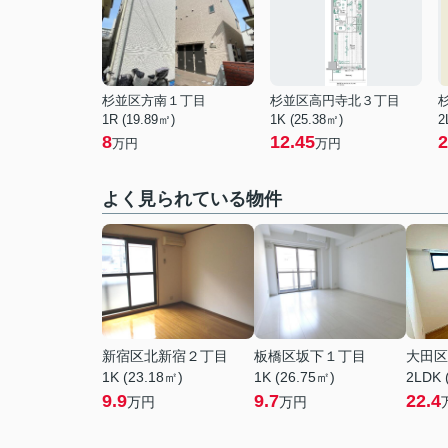
杉並区方南１丁目
杉並区高円寺北３丁目
1R (19.89㎡)
1K (25.38㎡)
2
8
12.45
2
万円
万円
よく見られている物件
新宿区北新宿２丁目
板橋区坂下１丁目
大田区
1K (23.18㎡)
1K (26.75㎡)
2LDK 
9.9
9.7
22.4
万円
万円