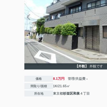
【外観】
外観です
8.1万円
管理/共益費
-
価格
1K/21.65㎡
間取り/面積
東京都
杉並区
和泉
４丁目
所在地