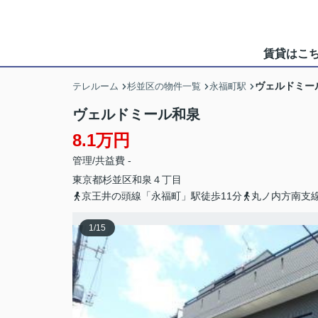
賃貸はこ
ヴェルドミー
テレルーム
杉並区の物件一覧
永福町駅
ヴェルドミール和泉
8.1万円
管理/共益費 -
東京都
杉並区
和泉
４丁目
京王井の頭線「永福町」駅徒歩11分
丸ノ内方南支線
1
/
15