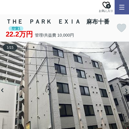
0
お気に入り
ＴＨＥ ＰＡＲＫ ＥＸＩＡ 麻布十番
空室1
22.2万円
管理/共益費 10,000円
1
/
15