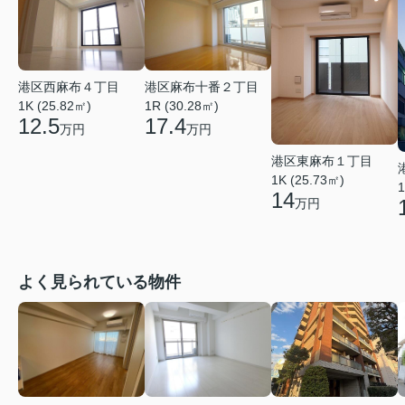
港区西麻布４丁目
港区麻布十番２丁目
1K (25.82㎡)
1R (30.28㎡)
12.5
17.4
万円
万円
港区東麻布１丁目
1K (25.73㎡)
1
14
万円
よく見られている物件