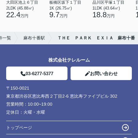
大田区池上６丁目
板橋区坂下１丁目
品川区平塚１丁目
2LDK (45.88㎡)
1K (26.75㎡)
1LDK (43.64㎡)
1
22.4
9.7
18.8
万円
万円
万円
件一覧
麻布十番駅
ＴＨＥ ＰＡＲＫ ＥＸＩＡ 麻布十番
株式会社テレルーム
03-6277-5377
お問い合わせ
〒150-0021
東京都渋谷区恵比寿西２丁目2-6 恵比寿ファイブビル 302
営業時間：
10:00~19:00
定休日：
火曜・水曜
トップページ