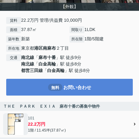
【外観】
22.2万円 管理/共益費 10,000円
賃料
37.87㎡
1LDK
面積
間取り
新築
1階/5階建
築年数
所在階
東京都
港区
南麻布
２丁目
所在地
南北線
「
麻布十番
」駅 徒歩9分
交通
南北線
「
白金高輪
」駅 徒歩8分
都営三田線
「
白金高輪
」駅 徒歩8分
お問い合わせ
無料
ＴＨＥ ＰＡＲＫ ＥＸＩＡ 麻布十番の募集中物件
101
22.2万円
1階 / 11.45坪(37.87㎡)