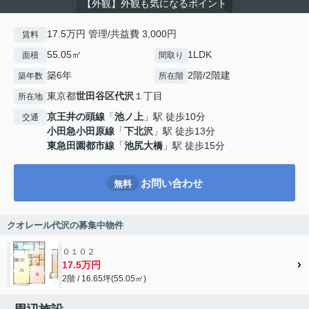
【外観】外観も気になるポイント
17.5万円 管理/共益費 3,000円
賃料
55.05㎡
1LDK
面積
間取り
築6年
2階/2階建
築年数
所在階
東京都
世田谷区
代沢
１丁目
所在地
京王井の頭線
「
池ノ上
」駅 徒歩10分
交通
小田急小田原線
「
下北沢
」駅 徒歩13分
東急田園都市線
「
池尻大橋
」駅 徒歩15分
お問い合わせ
無料
クオレール代沢の募集中物件
０１０２
17.5万円
2階 / 16.65坪(55.05㎡)