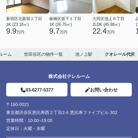
新宿区北新宿２丁目
板橋区坂下１丁目
大田区池上６丁目
1K (23.18㎡)
1K (26.75㎡)
2LDK (45.88㎡)
1
9.9
9.7
22.4
万円
万円
万円
ルーム
世田谷区の物件一覧
池ノ上駅
クオレール代沢
株式会社テレルーム
03-6277-5377
お問い合わせ
〒150-0021
東京都渋谷区恵比寿西２丁目2-6 恵比寿ファイブビル 302
営業時間：
10:00~19:00
定休日：
火曜・水曜