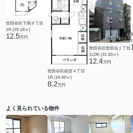
世田谷区下馬６丁目
1R (29.18㎡)
12.5
万円
1
世田谷区世田谷１丁目
1LDK (31.00㎡)
12.4
万円
世田谷区経堂４丁目
1R (18.60㎡)
8.2
万円
よく見られている物件