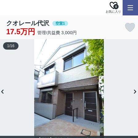
0
お気に入り
クオレール代沢
空室1
17.5万円
管理/共益費 3,000円
1
/
16