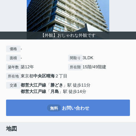
【外観】おしゃれな外観です
-
価格
-
3LDK
面積
間取り
築12年
15階/49階建
築年数
所在階
東京都
中央区
晴海
２丁目
所在地
都営大江戸線
「
勝どき
」駅 徒歩11分
交通
都営大江戸線
「
月島
」駅 徒歩14分
お問い合わせ
無料
地図