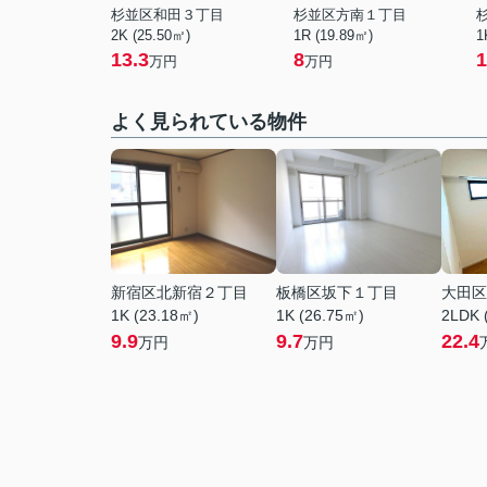
杉並区和田３丁目
杉並区方南１丁目
2K (25.50㎡)
1R (19.89㎡)
1
13.3
8
1
万円
万円
よく見られている物件
新宿区北新宿２丁目
板橋区坂下１丁目
大田区
1K (23.18㎡)
1K (26.75㎡)
2LDK 
9.9
9.7
22.4
万円
万円