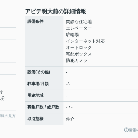
アビテ明大前の詳細情報
設備条件
閑静な住宅地
エレベーター
駐輪場
インターネット対応
オートロック
宅配ボックス
防犯カメラ
設備(その他)
-
駐車場/月額
-/-
分
用途地域
-
1分
募集戸数 / 総戸数
- / -
情報の見方
取引態様
仲介
情報