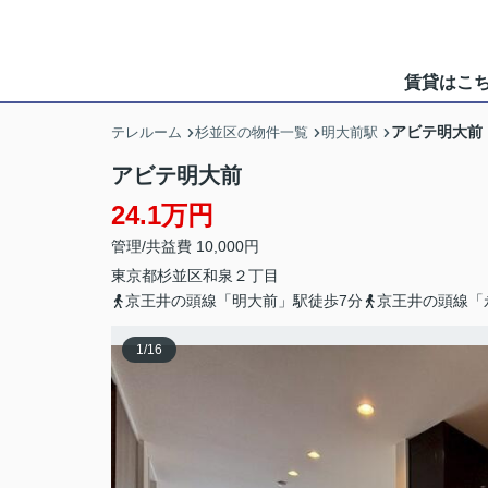
賃貸はこ
アビテ明大前
テレルーム
杉並区の物件一覧
明大前駅
アビテ明大前
24.1万円
管理/共益費 10,000円
東京都
杉並区
和泉
２丁目
京王井の頭線「明大前」駅徒歩7分
京王井の頭線「
1
/
16