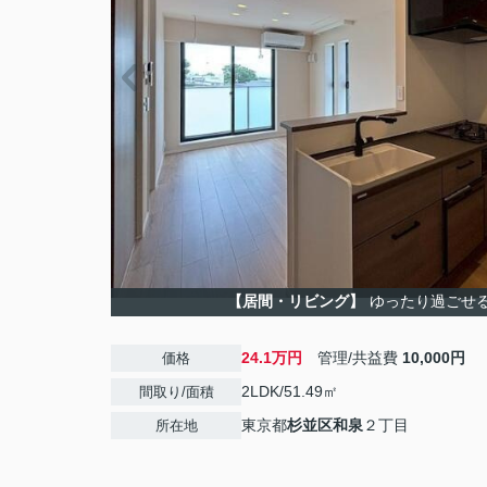
【居間・リビング】
ゆったり過ごせ
24.1万円
管理/共益費
10,000円
価格
2LDK/51.49㎡
間取り/面積
東京都
杉並区
和泉
２丁目
所在地