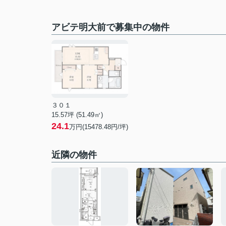
アビテ明大前で募集中の物件
３０１
15.57坪 (51.49㎡)
24.1
万円(15478.48円/坪)
近隣の物件