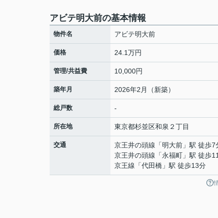
アビテ明大前の基本情報
物件名
アビテ明大前
価格
24.1万円
管理/共益費
10,000円
築年月
2026年2月（新築）
総戸数
-
所在地
東京都
杉並区
和泉
２丁目
交通
京王井の頭線
「
明大前
」駅 徒歩7
京王井の頭線
「
永福町
」駅 徒歩1
京王線
「
代田橋
」駅 徒歩13分