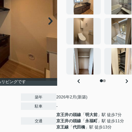
るリビングです
2026年2月(新築)
築年
-
駐車
京王井の頭線
「
明大前
」駅 徒歩7分
京王井の頭線
「
永福町
」駅 徒歩11分
交通
京王線
「
代田橋
」駅 徒歩13分