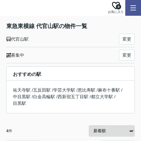
0
お気に入り
東急東横線 代官山駅の物件一覧
代官山駅
変更
募集中
変更
おすすめの駅
祐天寺駅
/
五反田駅
/
学芸大学駅
/
恵比寿駅
/
麻布十番駅
/
中目黒駅
/
白金高輪駅
/
西新宿五丁目駅
/
都立大学駅
/
目黒駅
4
件