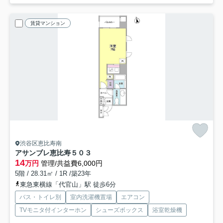
賃貸マンション
渋谷区恵比寿南
アサンブレ恵比寿
５０３
14
万円
管理/共益費6,000円
5階 / 28.31㎡ / 1R /築23年
東急東横線「代官山」駅 徒歩6分
バス・トイレ別
室内洗濯機置場
エアコン
TVモニタ付インターホン
シューズボックス
浴室乾燥機