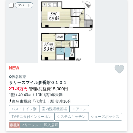
アパート
NEW
渋谷区東
サリースマイル参番館
０１０１
21.3
万円
管理/共益費15,000円
1階 / 40.40㎡ / 1DK /築1年未満
東急東横線「代官山」駅 徒歩16分
バス・トイレ別
室内洗濯機置場
エアコン
TVモニタ付インターホン
システムキッチン
シューズボックス
敷礼0
フリーレント
即入居可