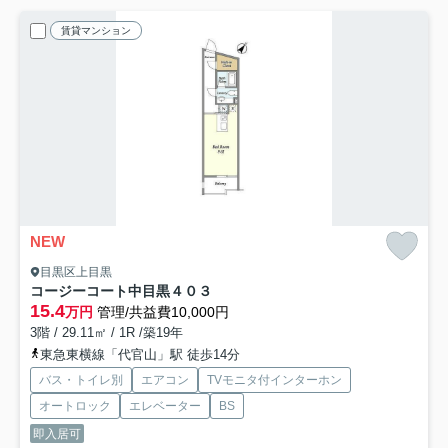
賃貸マンション
NEW
目黒区上目黒
コージーコート中目黒
４０３
15.4
万円
管理/共益費10,000円
3階 / 29.11㎡ / 1R /築19年
東急東横線「代官山」駅 徒歩14分
バス・トイレ別
エアコン
TVモニタ付インターホン
オートロック
エレベーター
BS
即入居可