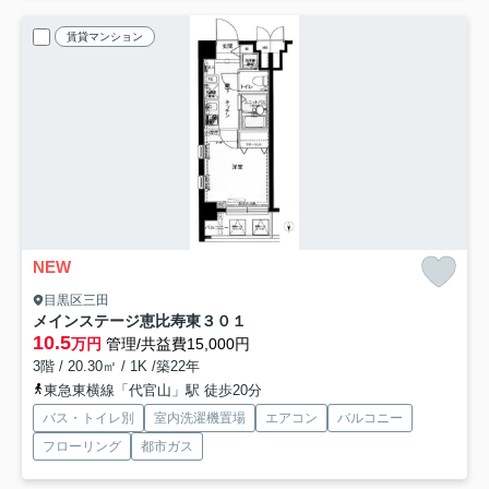
賃貸マンション
NEW
目黒区三田
メインステージ恵比寿東
３０１
10.5
万円
管理/共益費15,000円
3階 / 20.30㎡ / 1K /築22年
東急東横線「代官山」駅 徒歩20分
バス・トイレ別
室内洗濯機置場
エアコン
バルコニー
フローリング
都市ガス