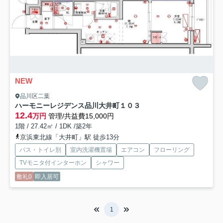
NEW
品川区二葉
ハーモニーレジデンス品川大井町
１０３
12.4
万円
管理/共益費15,000円
1階 / 27.42㎡ / 1DK /築2年
京浜東北線「大井町」駅 徒歩13分
バス・トイレ別
室内洗濯機置場
エアコン
フローリング
TVモニタ付インターホン
シャワー
敷礼0
即入居可
1