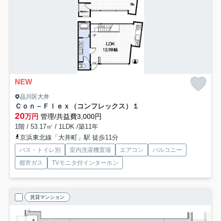
NEW
品川区大井
Ｃｏｎ－Ｆｌｅｘ（コンフレックス）
１
20
万円
管理/共益費3,000円
1階 / 53.17㎡ / 1LDK /築11年
京浜東北線「大井町」駅 徒歩11分
バス・トイレ別
室内洗濯機置場
エアコン
バルコニー
都市ガス
TVモニタ付インターホン
賃貸マンション