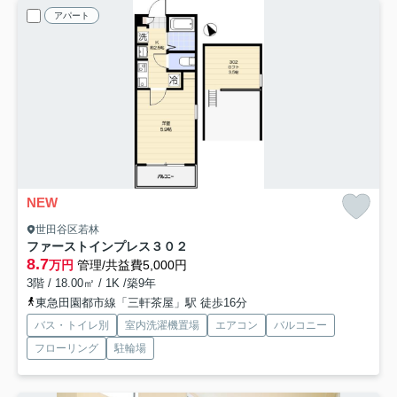
アパート
NEW
世田谷区若林
ファーストインプレス
３０２
8.7
万円
管理/共益費5,000円
3階 / 18.00㎡ / 1K /築9年
東急田園都市線「三軒茶屋」駅 徒歩16分
バス・トイレ別
室内洗濯機置場
エアコン
バルコニー
フローリング
駐輪場