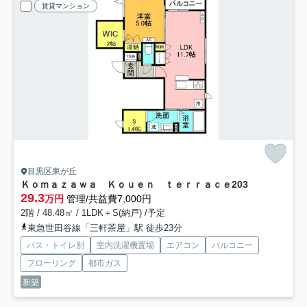
賃貸マンション
目黒区東が丘
Ｋｏｍａｚａｗａ Ｋｏｕｅｎ ｔｅｒｒａｃｅ
203
29.3
万円
管理/共益費7,000円
2階 / 48.48㎡ / 1LDK＋S(納戸) /予定
東急世田谷線「三軒茶屋」駅 徒歩23分
バス・トイレ別
室内洗濯機置場
エアコン
バルコニー
フローリング
都市ガス
新築