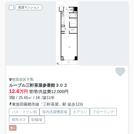
賃貸マンション
世田谷区下馬
ルーブル三軒茶屋参番館
３０２
12.6
万円
管理/共益費12,000円
3階 / 25.65㎡ / 1K /築11年
東急田園都市線「三軒茶屋」駅 徒歩12分
バス・トイレ別
室内洗濯機置場
エアコン
フローリング
都市ガス
駐輪場
敷0