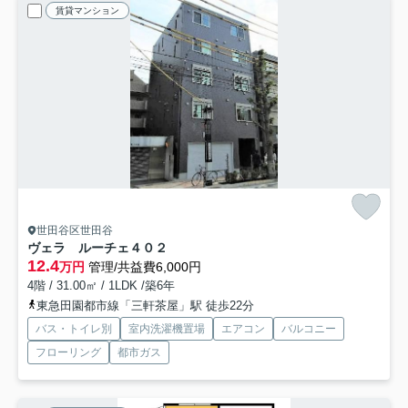
賃貸マンション
世田谷区世田谷
ヴェラ ルーチェ
４０２
12.4
万円
管理/共益費6,000円
4階 / 31.00㎡ / 1LDK /築6年
東急田園都市線「三軒茶屋」駅 徒歩22分
バス・トイレ別
室内洗濯機置場
エアコン
バルコニー
フローリング
都市ガス