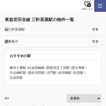
0
お気に入り
東急世田谷線 三軒茶屋駅の物件一覧
三軒茶屋駅
変更
募集中
変更
おすすめの駅
麻布十番駅
/
白金高輪駅
/
西新宿五丁目駅
/
恵比寿駅
/
牛込柳町駅
/
若松河田駅
/
大門駅
/
赤羽橋駅
/
目黒駅
/
五反田駅
5
件