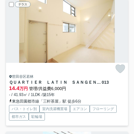
テラス
世田谷区若林
ＱＵＡＲＴＩＥＲ ＬＡＴＩＮ ＳＡＮＧＥＮＣＨＡＹＡ
013
14.4
万円
管理/共益費6,000円
- / 41.93㎡ / 1LDK /築15年
東急田園都市線「三軒茶屋」駅 徒歩6分
バス・トイレ別
室内洗濯機置場
エアコン
フローリング
都市ガス
駐輪場