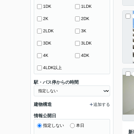
1DK
1LDK
2K
2DK
2LDK
3K
3DK
3LDK
4K
4DK
4LDK以上
駅・バス停からの時間
建物構造
追加する
情報公開日
指定しない
本日
新