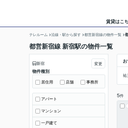
賃貸はこ
テレルーム
沿線・駅から探す
都営新宿線の物件一覧
都営新宿線 新宿駅の物件一覧
お
新宿
変更
物件種別
祐
居住用
店舗
事務所
5
件
アパート
マンション
一戸建て