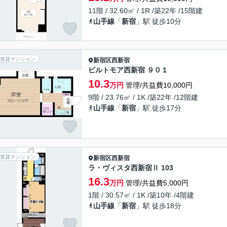
11階 / 32.60㎡ / 1R /築22年 /15階建
山手線
「
新宿
」駅 徒歩10分
賃貸マンション
新宿区
西新宿
ビルトモア西新宿 ９０１
10.3
万円
管理/共益費10,000円
9階 / 23.76㎡ / 1K /築22年 /12階建
山手線
「
新宿
」駅 徒歩17分
賃貸マンション
新宿区
西新宿
ラ・ヴィスタ西新宿Ⅱ 103
16.3
万円
管理/共益費5,000円
1階 / 30.57㎡ / 1K /築10年 /4階建
山手線
「
新宿
」駅 徒歩18分