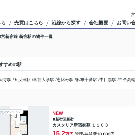
営
ちら
売買はこちら
沿線から探す
会社概要
お問い
都営新宿線 新宿駅の物件一覧
すすめの駅
天寺駅
/
五反田駅
/
学芸大学駅
/
恵比寿駅
/
麻布十番駅
/
中目黒駅
/
白金高
賃貸マンション
NEW
新宿区
新宿
カスタリア新宿御苑 １１０３
15.2
万円
管理/共益費10,000円