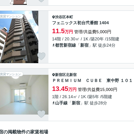
賃貸マンション
渋谷区
本町
フェニックス初台弐番館 1404
11.5
万円
管理/共益費5,000円
14階 / 20.30㎡ / 1K /築20年 /15階建
都営新宿線
「
新宿
」駅 徒歩24分
賃貸マンション
新宿区
北新宿
ＰＲＥＭＩＵＭ ＣＵＢＥ 東中野 １０１
13.45
万円
管理/共益費15,000円
1階 / 26.14㎡ / 1K /築5年 /5階建
山手線
「
新宿
」駅 徒歩28分
宿の掲載物件の家賃相場