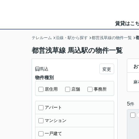
賃貸はこ
テレルーム
沿線・駅から探す
都営浅草線の物件一覧
都営浅草線 馬込駅の物件一覧
お
馬込
変更
物件種別
麻
居住用
店舗
事務所
5
件
アパート
マンション
一戸建て