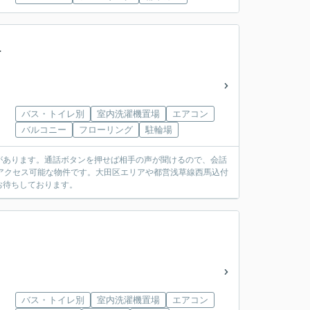
ｏｒ
バス・トイレ別
室内洗濯機置場
エアコン
バルコニー
フローリング
駐輪場
があります。通話ボタンを押せば相手の声が聞けるので、会話
アクセス可能な物件です。大田区エリアや都営浅草線西馬込付
お待ちしております。
バス・トイレ別
室内洗濯機置場
エアコン