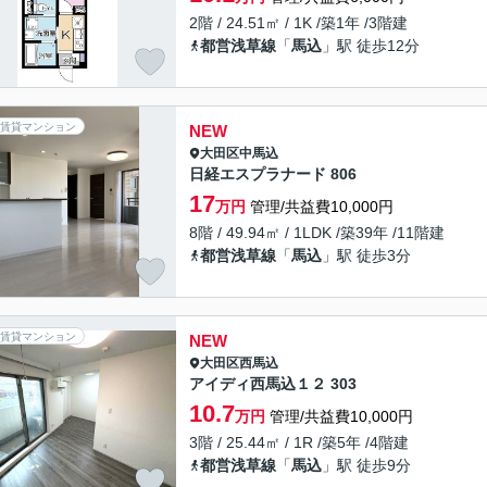
2階 / 24.51㎡ / 1K /築1年 /3階建
都営浅草線
「
馬込
」駅 徒歩12分
賃貸マンション
NEW
大田区
中馬込
日経エスプラナード 806
17
万円
管理/共益費10,000円
8階 / 49.94㎡ / 1LDK /築39年 /11階建
都営浅草線
「
馬込
」駅 徒歩3分
賃貸マンション
NEW
大田区
西馬込
アイディ西馬込１２ 303
10.7
万円
管理/共益費10,000円
3階 / 25.44㎡ / 1R /築5年 /4階建
都営浅草線
「
馬込
」駅 徒歩9分