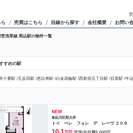
営
ちら
売買はこちら
沿線から探す
会社概要
お問い
都営浅草線 馬込駅の物件一覧
すすめの駅
布十番駅
/
五反田駅
/
恵比寿駅
/
白金高輪駅
/
西新宿五丁目駅
/
目黒駅
/
牛
賃貸マンション
NEW
品川区
西大井
トイ ベレ フォレ デ レーヴ ２０６
10.1
万円
管理/共益費6,000円