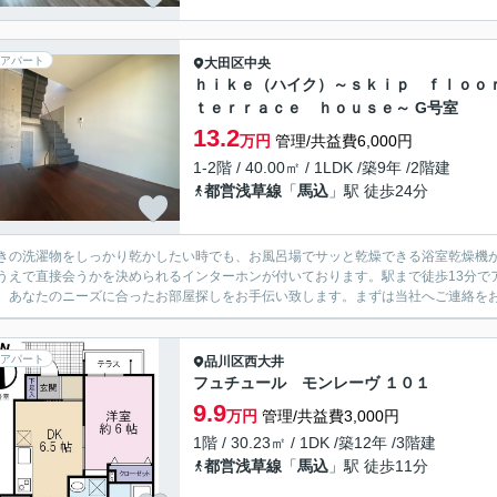
アパート
大田区
中央
ｈｉｋｅ（ハイク）～ｓｋｉｐ ｆｌｏ
ｔｅｒｒａｃｅ ｈｏｕｓｅ～ G号室
13.2
万円
管理/共益費6,000円
1-2階 / 40.00㎡ / 1LDK /築9年 /2階建
都営浅草線
「
馬込
」駅 徒歩24分
きの洗濯物をしっかり乾かしたい時でも、お風呂場でサッと乾燥できる浴室乾燥機
うえで直接会うかを決められるインターホンが付いております。駅まで徒歩13分で
、あなたのニーズに合ったお部屋探しをお手伝い致します。まずは当社へご連絡を
アパート
品川区
西大井
フュチュール モンレーヴ １０１
9.9
万円
管理/共益費3,000円
1階 / 30.23㎡ / 1DK /築12年 /3階建
都営浅草線
「
馬込
」駅 徒歩11分