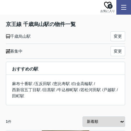
0
お気に入り
京王線 千歳烏山駅の物件一覧
千歳烏山駅
変更
募集中
変更
おすすめの駅
麻布十番駅
/
五反田駅
/
恵比寿駅
/
白金高輪駅
/
西新宿五丁目駅
/
目黒駅
/
牛込柳町駅
/
若松河田駅
/
戸越駅
/
田町駅
1
件