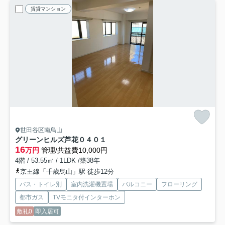
賃貸マンション
世田谷区南烏山
グリーンヒルズ芦花
０４０１
16
万円
管理/共益費10,000円
4階 / 53.55㎡ / 1LDK /築38年
京王線「千歳烏山」駅 徒歩12分
バス・トイレ別
室内洗濯機置場
バルコニー
フローリング
都市ガス
TVモニタ付インターホン
敷礼0
即入居可