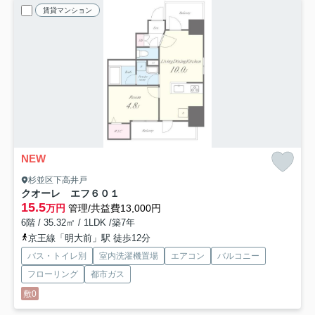
賃貸マンション
NEW
杉並区下高井戸
クオーレ エフ
６０１
15.5
万円
管理/共益費13,000円
6階 / 35.32㎡ / 1LDK /築7年
京王線「明大前」駅 徒歩12分
バス・トイレ別
室内洗濯機置場
エアコン
バルコニー
フローリング
都市ガス
敷0