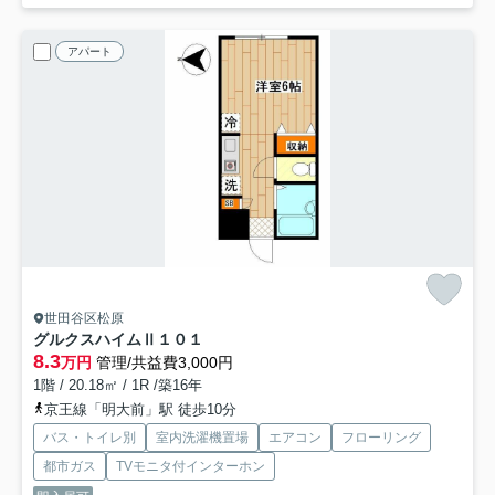
アパート
世田谷区松原
グルクスハイムⅡ
１０１
8.3
万円
管理/共益費3,000円
1階 / 20.18㎡ / 1R /築16年
京王線「明大前」駅 徒歩10分
バス・トイレ別
室内洗濯機置場
エアコン
フローリング
都市ガス
TVモニタ付インターホン