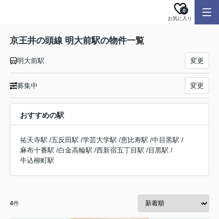
0
お気に入り
京王井の頭線 明大前駅の物件一覧
明大前駅
変更
募集中
変更
おすすめの駅
祐天寺駅
/
五反田駅
/
学芸大学駅
/
恵比寿駅
/
中目黒駅
/
麻布十番駅
/
白金高輪駅
/
西新宿五丁目駅
/
目黒駅
/
牛込柳町駅
4
件