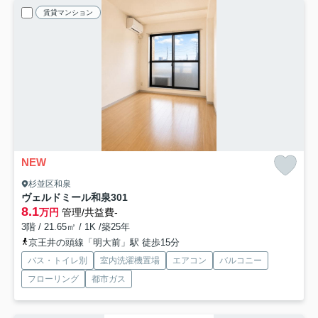
賃貸マンション
NEW
杉並区和泉
ヴェルドミール和泉
301
8.1
万円
管理/共益費-
3階 / 21.65㎡ / 1K /築25年
京王井の頭線「明大前」駅 徒歩15分
バス・トイレ別
室内洗濯機置場
エアコン
バルコニー
フローリング
都市ガス