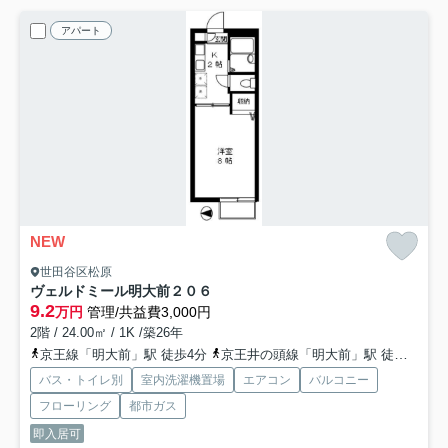
アパート
NEW
世田谷区松原
ヴェルドミール明大前
２０６
9.2
万円
管理/共益費3,000円
2階 / 24.00㎡ / 1K /築26年
京王線「明大前」駅 徒歩4分
京王井の頭線「明大前」駅 徒歩4分
バス・トイレ別
室内洗濯機置場
エアコン
バルコニー
フローリング
都市ガス
即入居可