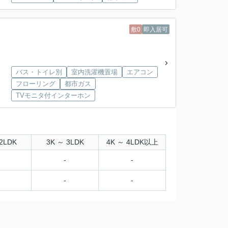
敷0
即入居可
バス・トイレ別
室内洗濯機置場
エアコン
フローリング
都市ガス
TVモニタ付インターホン
2LDK
3K ～ 3LDK
4K ～ 4LDK以上
-
-
-
-