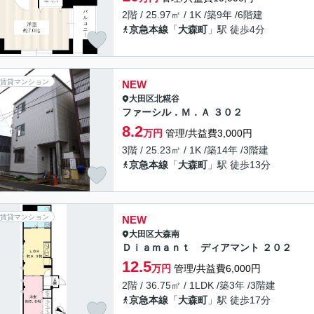
2階 / 25.97㎡ / 1K /築9年 /6階建
京急本線
「
大森町
」駅 徒歩4分
賃貸マンション
NEW
大田区
北糀谷
ファーシル．Ｍ．Ａ ３０２
8.2
万円
管理/共益費3,000円
3階 / 25.23㎡ / 1K /築14年 /3階建
京急本線
「
大森町
」駅 徒歩13分
賃貸マンション
NEW
大田区
大森南
Ｄｉａｍａｎｔ ディアマント ２０２
12.5
万円
管理/共益費6,000円
2階 / 36.75㎡ / 1LDK /築3年 /3階建
京急本線
「
大森町
」駅 徒歩17分