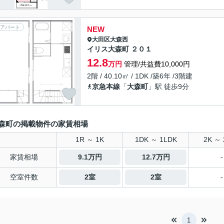
アパート
NEW
大田区
大森西
イリス大森町 ２０１
12.8
万円
管理/共益費10,000円
2階 / 40.10㎡ / 1DK /築6年 /3階建
京急本線
「
大森町
」駅 徒歩9分
森町の掲載物件の家賃相場
1R ～ 1K
1DK ～ 1LDK
2K ～ 
家賃相場
9.1万円
12.7万円
-
空室件数
2室
2室
-
1