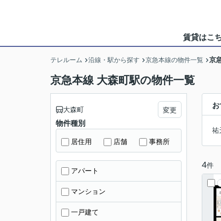
賃貸はこ
京
テレルーム
沿線・駅から探す
京急本線の物件一覧
京急本線 大森町駅の物件一覧
お
大森町
変更
物件種別
祐
居住用
店舗
事務所
4
件
アパート
マンション
一戸建て