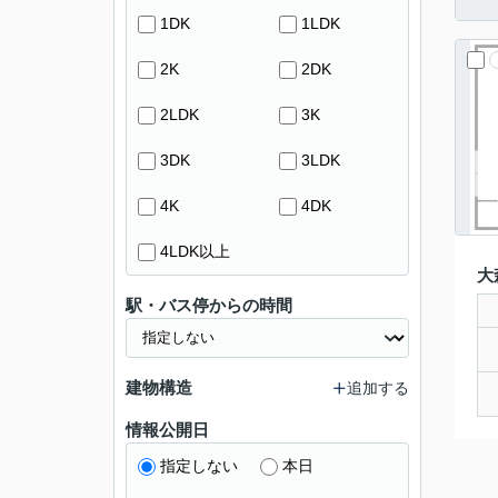
1DK
1LDK
2K
2DK
2LDK
3K
3DK
3LDK
4K
4DK
4LDK以上
大
駅・バス停からの時間
建物構造
追加する
情報公開日
指定しない
本日