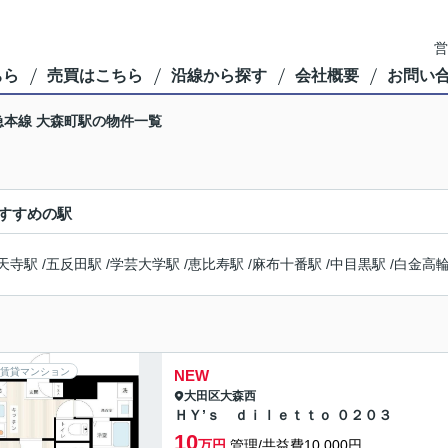
営
ちら
売買はこちら
沿線から探す
会社概要
お問い
急本線 大森町駅の物件一覧
すすめの駅
天寺駅
/
五反田駅
/
学芸大学駅
/
恵比寿駅
/
麻布十番駅
/
中目黒駅
/
白金高
賃貸マンション
NEW
大田区
大森西
ＨＹ’ｓ ｄｉｌｅｔｔｏ ０２０３
10
万円
管理/共益費10,000円