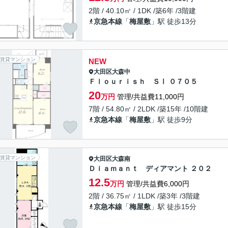
2階 / 40.10㎡ / 1DK /築6年 /3階建
京急本線
「
梅屋敷
」駅 徒歩13分
賃貸マンション
NEW
大田区
大森中
Ｆｌｏｕｒｉｓｈ ＳⅠ ０７０５
20
万円
管理/共益費11,000円
7階 / 54.80㎡ / 2LDK /築15年 /10階建
京急本線
「
梅屋敷
」駅 徒歩9分
賃貸マンション
大田区
大森南
Ｄｉａｍａｎｔ ディアマント ２０２
12.5
万円
管理/共益費6,000円
2階 / 36.75㎡ / 1LDK /築3年 /3階建
京急本線
「
梅屋敷
」駅 徒歩15分