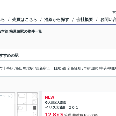
営
ちら
売買はこちら
沿線から探す
会社概要
お問い
急本線 梅屋敷駅の物件一覧
すすめの駅
布十番駅
/
高田馬場駅
/
西新宿五丁目駅
/
白金高輪駅
/
早稲田駅
/
牛込柳町
アパート
NEW
大田区
大森西
イリス大森町 ２０１
12.8
万円
管理/共益費10,000円