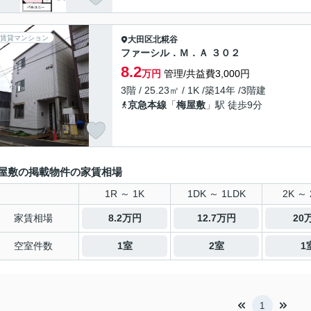
賃貸マンション
大田区
北糀谷
ファーシル．Ｍ．Ａ ３０２
8.2
万円
管理/共益費3,000円
3階 / 25.23㎡ / 1K /築14年 /3階建
京急本線
「
梅屋敷
」駅 徒歩9分
屋敷の掲載物件の家賃相場
1R ～ 1K
1DK ～ 1LDK
2K ～ 
家賃相場
8.2万円
12.7万円
20
空室件数
1室
2室
1
1