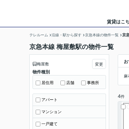
賃貸はこ
京
テレルーム
沿線・駅から探す
京急本線の物件一覧
京急本線 梅屋敷駅の物件一覧
お
梅屋敷
変更
物件種別
麻
居住用
店舗
事務所
4
件
アパート
マンション
一戸建て