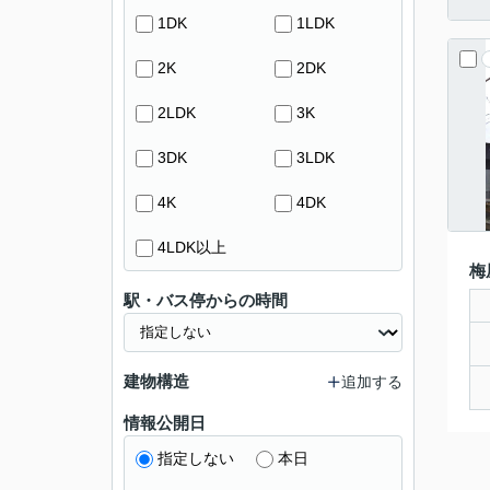
1DK
1LDK
2K
2DK
2LDK
3K
3DK
3LDK
4K
4DK
4LDK以上
梅
駅・バス停からの時間
建物構造
追加する
情報公開日
指定しない
本日