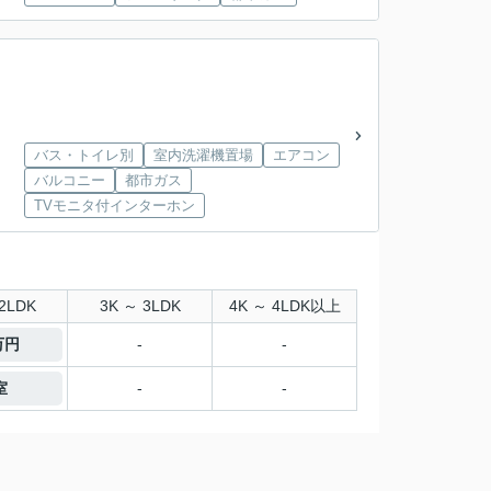
バス・トイレ別
室内洗濯機置場
エアコン
バルコニー
都市ガス
TVモニタ付インターホン
2LDK
3K ～ 3LDK
4K ～ 4LDK以上
万円
-
-
室
-
-