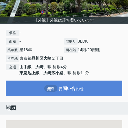
【外観】外観は落ち着いています
-
価格
-
3LDK
面積
間取り
築18年
14階/20階建
築年数
所在階
東京都
品川区
大崎
２丁目
所在地
山手線
「
大崎
」駅 徒歩4分
交通
東急池上線
「
大崎広小路
」駅 徒歩11分
お問い合わせ
無料
地図