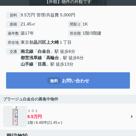
【外観】物件の外観です
9.5万円 管理/共益費 5,000円
賃料
21.45㎡
1K
面積
間取り
築17年
1階/3階建
築年数
所在階
東京都
品川区
上大崎
１丁目
所在地
南北線
「
白金台
」駅 徒歩6分
交通
都営浅草線
「
高輪台
」駅 徒歩6分
山手線
「
目黒
」駅 徒歩13分
お問い合わせ
無料
プラージュ白金台の募集中物件
１０１
9.5万円
1階 / 6.48坪(21.45㎡)