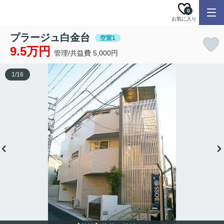
0
お気に入り
プラージュ白金台
空室1
9.5万円
管理/共益費 5,000円
1
/
16