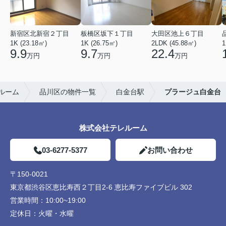
新宿区北新宿２丁目
板橋区坂下１丁目
大田区池上６丁目
1K (23.18㎡)
1K (26.75㎡)
2LDK (45.88㎡)
1
9.9
9.7
22.4
万円
万円
万円
ルーム
品川区の物件一覧
白金台駅
プラージュ白金台
株式会社テレルーム
03-6277-5377
お問い合わせ
〒150-0021
東京都渋谷区恵比寿西２丁目2-6 恵比寿ファイブビル 302
営業時間：
10:00~19:00
定休日：
火曜・水曜