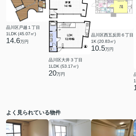
品川区戸越１丁目
1LDK (45.07㎡)
品川区西五反田６丁目
14.6
1K (20.83㎡)
万円
10.5
万円
品川区大井３丁目
1LDK (53.17㎡)
20
万円
1
よく見られている物件