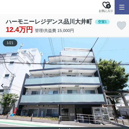
0
お気に入り
ハーモニーレジデンス品川大井町
空室1
12.4万円
管理/共益費 15,000円
1
/
21