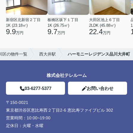
新宿区北新宿２丁目
板橋区坂下１丁目
大田区池上６丁目
1K (23.18㎡)
1K (26.75㎡)
2LDK (45.88㎡)
1
9.9
9.7
22.4
万円
万円
万円
川区の物件一覧
西大井駅
ハーモニーレジデンス品川大井町
株式会社テレルーム
03-6277-5377
お問い合わせ
〒150-0021
東京都渋谷区恵比寿西２丁目2-6 恵比寿ファイブビル 302
営業時間：
10:00~19:00
定休日：
火曜・水曜