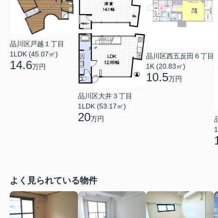
品川区戸越１丁目
1LDK (45.07㎡)
品川区西五反田６丁目
14.6
1K (20.83㎡)
万円
10.5
万円
品川区大井３丁目
1LDK (53.17㎡)
20
万円
1
よく見られている物件