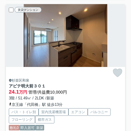
賃貸マンション
杉並区和泉
アビテ明大前
３０１
24.1
万円
管理/共益費10,000円
3階 / 51.49㎡ / 2LDK /新築
京王線「代田橋」駅 徒歩13分
バス・トイレ別
室内洗濯機置場
エアコン
バルコニー
フローリング
都市ガス
敷礼0
即入居可
新築