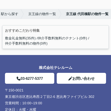
・駅から探す
京王線の物件一覧
京王線 代田橋駅の物件一覧
おすすめこだわり特集
敷金礼金無料(35件)
仲介手数料無料のテナント(0件)
仲介手数料無料の物件(0件)
株式会社テレルーム
03-6277-5377
お問い合わせ
〒150-0021
東京都渋谷区恵比寿西２丁目2-6 恵比寿ファイブビル 302
営業時間：
10:00~19:00
定休日：
火曜・水曜