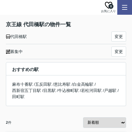
0
お気に入り
京王線 代田橋駅の物件一覧
代田橋駅
変更
募集中
変更
おすすめの駅
麻布十番駅
/
五反田駅
/
恵比寿駅
/
白金高輪駅
/
西新宿五丁目駅
/
目黒駅
/
牛込柳町駅
/
若松河田駅
/
戸越駅
/
田町駅
2
件