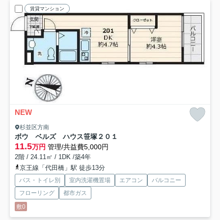
賃貸マンション
NEW
杉並区方南
ボウ ベルズ ハウス笹塚
２０１
11.5
万円
管理/共益費5,000円
2階 / 24.11㎡ / 1DK /築4年
京王線「代田橋」駅 徒歩13分
バス・トイレ別
室内洗濯機置場
エアコン
バルコニー
フローリング
都市ガス
敷0