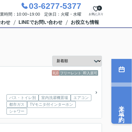
03-6277-5377
0
業時間：10:00~19:00 定休日：火曜・水曜
お気に入り
合わせ
LINEでお問い合わせ
お役立ち情報
礼0
フリーレント
即入居可
バス・トイレ別
室内洗濯機置場
エアコン
来店予約
都市ガス
TVモニタ付インターホン
シャワー