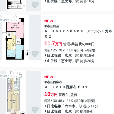
山手線
「
恵比寿
」駅 徒歩10分
賃貸マンション
NEW
港区
白金
Ｒ ｓｈｉｒｏｋａｎｅ アールシロカネ 
０２
11.7
万円
管理/共益費6,000円
1階 / 25.70㎡ / 1K /築6年 /4階建
日比谷線
「
広尾
」駅 徒歩15分
山手線
「
恵比寿
」駅 徒歩20分
賃貸マンション
NEW
港区
西麻布
ＡＬＩＶＩＯ西麻布 ６０１
16
万円
管理/共益費-
6階 / 30.48㎡ / 1K /築9年 /9階建
日比谷線
「
六本木
」駅 徒歩11分
日比谷線
「
広尾
」駅 徒歩9分