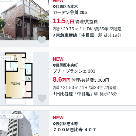
NEW
目黒区
五本木
ガーデン谷川 205
11.5
万円
管理/共益費-
2階 / 29.75㎡ / 1LDK /築35年 /2階建
東急東横線
「
中目黒
」駅 徒歩19分
アパート
NEW
目黒区
中央町
プチ・ブランシェ 201
8.6
万円
管理/共益費3,000円
2階 / 21.53㎡ / 1R /築28年 /2階建
日比谷線
「
中目黒
」駅 徒歩26分
賃貸マンション
NEW
渋谷区
恵比寿
ＺＯＯＭ恵比寿 ４０７