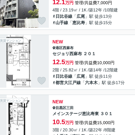
12.1
万円
管理/共益費7,000円
4階 / 23.19㎡ / 1K /築12年 /10階建
日比谷線
「
広尾
」駅 徒歩13分
山手線
「
恵比寿
」駅 徒歩15分
賃貸マンション
NEW
港区
西麻布
セジョリ西麻布 ２０１
12.5
万円
管理/共益費10,000円
2階 / 25.82㎡ / 1K /築14年 /12階建
日比谷線
「
広尾
」駅 徒歩11分
都営大江戸線
「
六本木
」駅 徒歩17分
賃貸マンション
NEW
目黒区
三田
メインステージ恵比寿東 ３０１
10.5
万円
管理/共益費15,000円
3階 / 20.30㎡ / 1K /築22年 /8階建