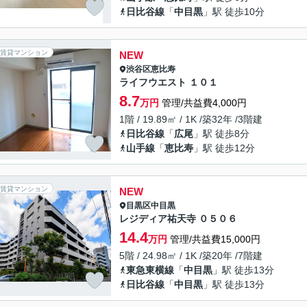
日比谷線
「
中目黒
」駅 徒歩10分
賃貸マンション
NEW
渋谷区
恵比寿
ライフウエスト １０１
8.7
万円
管理/共益費4,000円
1階 / 19.89㎡ / 1K /築32年 /3階建
日比谷線
「
広尾
」駅 徒歩8分
山手線
「
恵比寿
」駅 徒歩12分
賃貸マンション
NEW
目黒区
中目黒
レジディア祐天寺 ０５０６
14.4
万円
管理/共益費15,000円
5階 / 24.98㎡ / 1K /築20年 /7階建
東急東横線
「
中目黒
」駅 徒歩13分
日比谷線
「
中目黒
」駅 徒歩13分