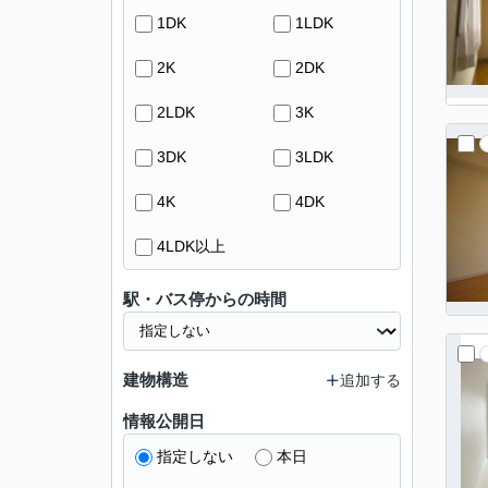
1DK
1LDK
2K
2DK
2LDK
3K
3DK
3LDK
4K
4DK
4LDK以上
駅・バス停からの時間
建物構造
追加する
情報公開日
指定しない
本日