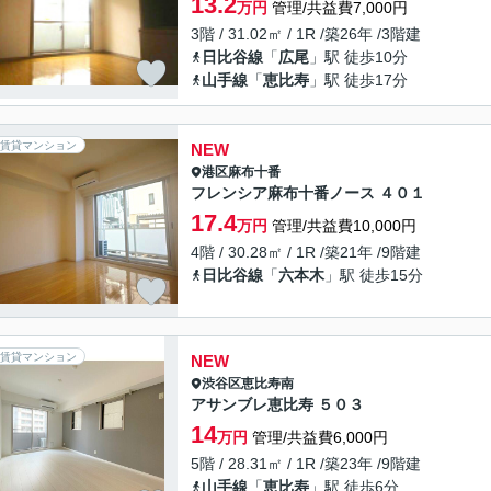
13.2
万円
管理/共益費7,000円
3階 / 31.02㎡ / 1R /築26年 /3階建
日比谷線
「
広尾
」駅 徒歩10分
山手線
「
恵比寿
」駅 徒歩17分
賃貸マンション
NEW
港区
麻布十番
フレンシア麻布十番ノース ４０１
17.4
万円
管理/共益費10,000円
4階 / 30.28㎡ / 1R /築21年 /9階建
日比谷線
「
六本木
」駅 徒歩15分
賃貸マンション
NEW
渋谷区
恵比寿南
アサンブレ恵比寿 ５０３
14
万円
管理/共益費6,000円
5階 / 28.31㎡ / 1R /築23年 /9階建
山手線
「
恵比寿
」駅 徒歩6分