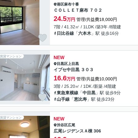
港区
麻布十番
ＣＯＬＬＥＴ麻布 ７０２
24.5
万円
管理/共益費18,000円
7階 / 41.32㎡ / 1LDK /築3年 /8階建
日比谷線
「
六本木
」駅 徒歩16分
賃貸マンション
NEW
目黒区
上目黒
イプセ中目黒 ３０３
16.6
万円
管理/共益費10,000円
3階 / 25.20㎡ / 1DK /新築 /4階建
東急東横線
「
中目黒
」駅 徒歩9分
山手線
「
恵比寿
」駅 徒歩23分
賃貸マンション
NEW
渋谷区
広尾
広尾レジデンスＡ棟 306