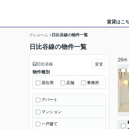
賃貸はこ
日比谷線の物件一覧
テレルーム
日比谷線の物件一覧
26
件
日比谷線
変更
物件種別
居住用
店舗
事務所
アパート
マンション
一戸建て