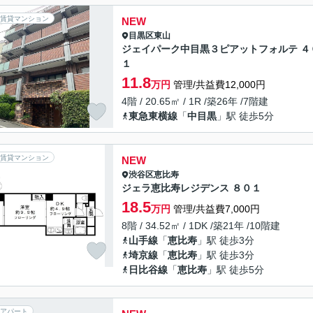
賃貸マンション
NEW
目黒区
東山
ジェイパーク中目黒３ピアットフォルテ ４
１
11.8
万円
管理/共益費12,000円
4階 / 20.65㎡ / 1R /築26年 /7階建
東急東横線
「
中目黒
」駅 徒歩5分
賃貸マンション
NEW
渋谷区
恵比寿
ジェラ恵比寿レジデンス ８０１
18.5
万円
管理/共益費7,000円
8階 / 34.52㎡ / 1DK /築21年 /10階建
山手線
「
恵比寿
」駅 徒歩3分
埼京線
「
恵比寿
」駅 徒歩3分
日比谷線
「
恵比寿
」駅 徒歩5分
アパート