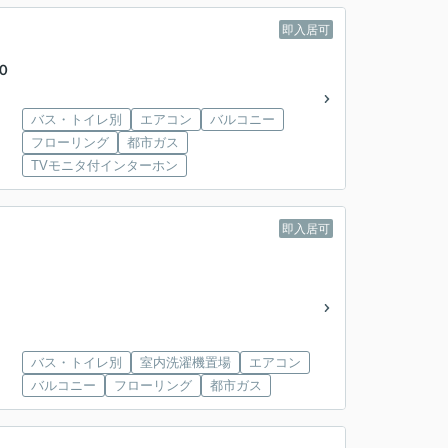
即入居可
０
バス・トイレ別
エアコン
バルコニー
フローリング
都市ガス
TVモニタ付インターホン
即入居可
バス・トイレ別
室内洗濯機置場
エアコン
バルコニー
フローリング
都市ガス