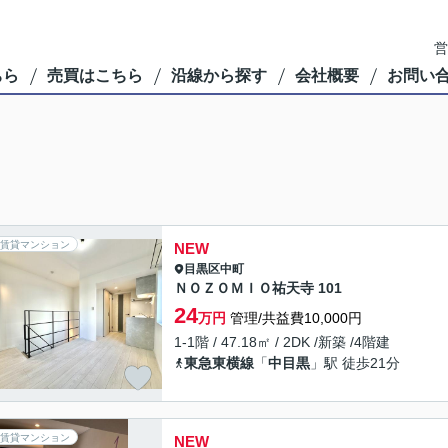
営
ちら
売買はこちら
沿線から探す
会社概要
お問い
賃貸マンション
NEW
目黒区
中町
ＮＯＺＯＭＩＯ祐天寺 101
24
万円
管理/共益費10,000円
1-1階 / 47.18㎡ / 2DK /新築 /4階建
東急東横線
「
中目黒
」駅 徒歩21分
賃貸マンション
NEW