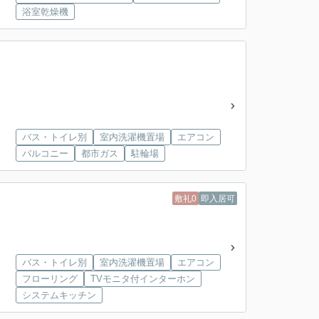
浴室乾燥機
バス・トイレ別
室内洗濯機置場
エアコン
バルコニー
都市ガス
駐輪場
敷礼0
即入居可
バス・トイレ別
室内洗濯機置場
エアコン
フローリング
TVモニタ付インターホン
システムキッチン