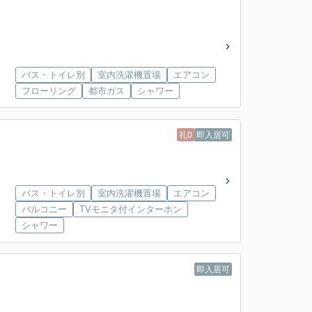
バス・トイレ別
室内洗濯機置場
エアコン
フローリング
都市ガス
シャワー
礼0
即入居可
バス・トイレ別
室内洗濯機置場
エアコン
バルコニー
TVモニタ付インターホン
シャワー
即入居可