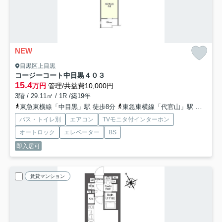
NEW
目黒区上目黒
コージーコート中目黒
４０３
15.4
万円
管理/共益費10,000円
3階 / 29.11㎡ / 1R /築19年
東急東横線「中目黒」駅 徒歩8分
東急東横線「代官山」駅 徒歩14分
バス・トイレ別
エアコン
TVモニタ付インターホン
オートロック
エレベーター
BS
即入居可
賃貸マンション