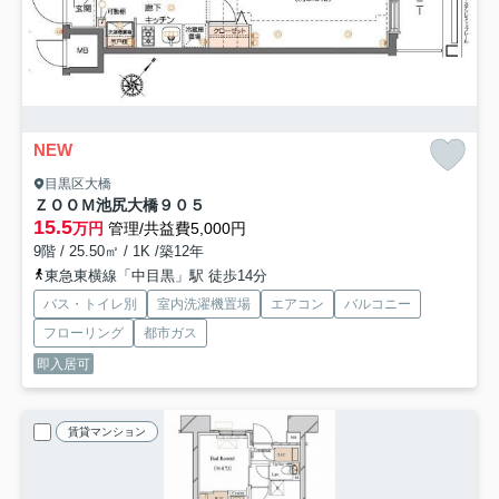
NEW
目黒区大橋
ＺＯＯＭ池尻大橋
９０５
15.5
万円
管理/共益費5,000円
9階 / 25.50㎡ / 1K /築12年
東急東横線「中目黒」駅 徒歩14分
バス・トイレ別
室内洗濯機置場
エアコン
バルコニー
フローリング
都市ガス
即入居可
賃貸マンション