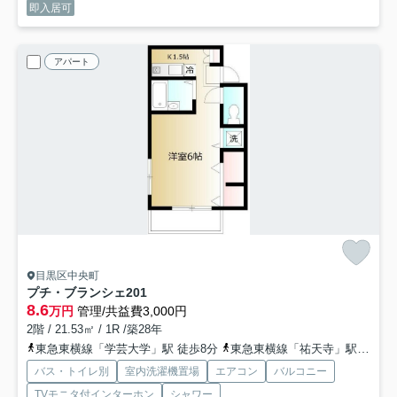
即入居可
アパート
目黒区中央町
プチ・ブランシェ
201
8.6
万円
管理/共益費3,000円
2階 / 21.53㎡ / 1R /築28年
東急東横線「学芸大学」駅 徒歩8分
東急東横線「祐天寺」駅 徒歩12分
バス・トイレ別
室内洗濯機置場
エアコン
バルコニー
TVモニタ付インターホン
シャワー