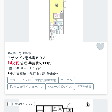
渋谷区恵比寿南
アサンブレ恵比寿
５０３
14
万円
管理/共益費6,000円
5階 / 28.31㎡ / 1R /築23年
東急東横線「代官山」駅 徒歩6分
バス・トイレ別
室内洗濯機置場
エアコン
TVモニタ付インターホン
シューズボックス
浴室乾燥機
賃貸マンション