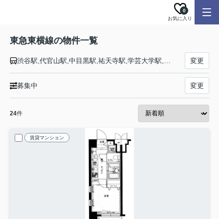
0
お気に入り
東急東横線の物件一覧
渋谷駅,代官山駅,中目黒駅,祐天寺駅,学芸大学駅,都立大学駅,自由が丘駅,田園調布駅,多摩川駅,新丸子駅,武蔵小杉駅,元住吉駅,日吉駅,綱島駅,大倉山駅,菊名駅,妙蓮寺駅,白楽駅,東白楽駅,反町駅,横浜駅
変更
募集中
変更
24
件
賃貸マンション