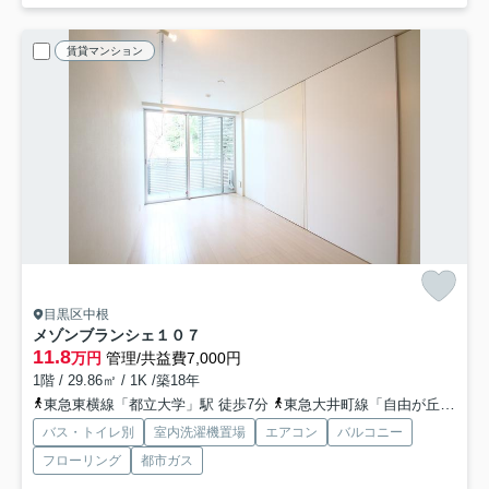
賃貸マンション
目黒区中根
メゾンブランシェ
１０７
11.8
万円
管理/共益費7,000円
1階 / 29.86㎡ / 1K /築18年
東急東横線「都立大学」駅 徒歩7分
東急大井町線「自由が丘」駅 徒歩14分
バス・トイレ別
室内洗濯機置場
エアコン
バルコニー
フローリング
都市ガス