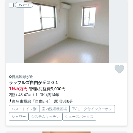
アパート
目黒区緑が丘
ラッフルズ自由が丘
２０１
19.5
万円
管理/共益費5,000円
2階 / 43.47㎡ / 1LDK /築14年
東急東横線「自由が丘」駅 徒歩8分
バス・トイレ別
室内洗濯機置場
TVモニタ付インターホン
シャワー
システムキッチン
シューズボックス