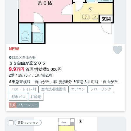
NEW
目黒区自由が丘
ＳＳ自由が丘
２０５
9.9
万円
管理/共益費3,000円
2階 / 19.73㎡ / 1K /築20年
東急東横線「自由が丘」駅 徒歩6分
東急大井町線「自由が丘」駅 徒歩6分
バス・トイレ別
室内洗濯機置場
エアコン
フローリング
都市ガス
駐輪場
礼0
フリーレント
賃貸マンション