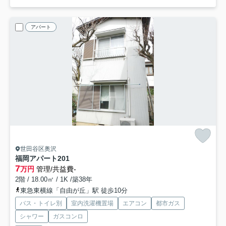
アパート
世田谷区奥沢
福岡アパート
201
7
万円
管理/共益費-
2階 / 18.00㎡ / 1K /築38年
東急東横線「自由が丘」駅 徒歩10分
バス・トイレ別
室内洗濯機置場
エアコン
都市ガス
シャワー
ガスコンロ