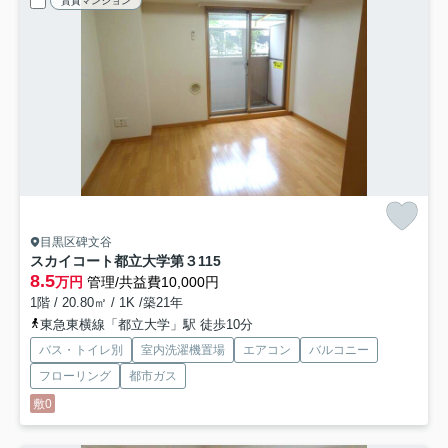
賃貸マンション
目黒区碑文谷
スカイコート都立大学第３
115
8.5
万円
管理/共益費10,000円
1階 / 20.80㎡ / 1K /築21年
東急東横線「都立大学」駅 徒歩10分
バス・トイレ別
室内洗濯機置場
エアコン
バルコニー
フローリング
都市ガス
敷0