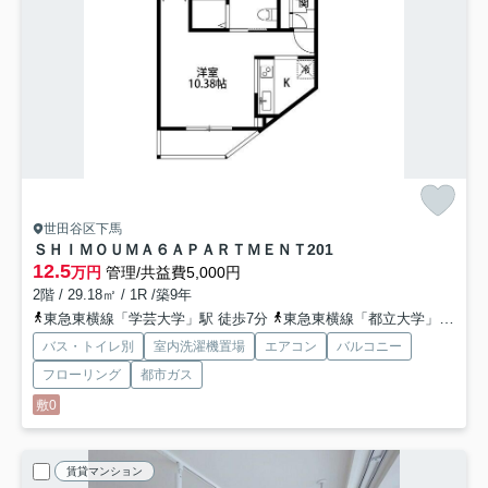
世田谷区下馬
ＳＨＩＭＯＵＭＡ６ＡＰＡＲＴＭＥＮＴ
201
12.5
万円
管理/共益費5,000円
2階 / 29.18㎡ / 1R /築9年
東急東横線「学芸大学」駅 徒歩7分
東急東横線「都立大学」駅 徒歩21分
バス・トイレ別
室内洗濯機置場
エアコン
バルコニー
フローリング
都市ガス
敷0
賃貸マンション