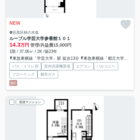
NEW
目黒区柿の木坂
ルーブル学芸大学参番館
１０１
14.3
万円
管理/共益費15,000円
1階 / 37.06㎡ / 2K /築23年
東急東横線「学芸大学」駅 徒歩13分
東急東横線「都立大学」駅 徒歩21分
バス・トイレ別
室内洗濯機置場
エアコン
バルコニー
フローリング
都市ガス
敷0
賃貸マンション