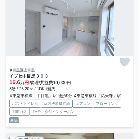
目黒区上目黒
イプセ中目黒
３０３
16.6
万円
管理/共益費10,000円
3階 / 25.20㎡ / 1DK /新築
東急東横線「中目黒」駅 徒歩9分
東急東横線「祐天寺」駅 徒歩10分
バス・トイレ別
室内洗濯機置場
エアコン
フローリング
都市ガス
TVモニタ付インターホン
新築