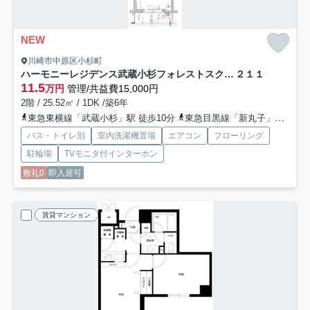
NEW
川崎市中原区小杉町
ハーモニーレジデンス武蔵小杉フォレストスクエア
２１１
11.5
万円
管理/共益費15,000円
2階 / 25.52㎡ / 1DK /築6年
東急東横線「武蔵小杉」駅 徒歩10分
東急目黒線「新丸子」駅 徒歩10分
バス・トイレ別
室内洗濯機置場
エアコン
フローリング
駐輪場
TVモニタ付インターホン
敷礼0
即入居可
賃貸マンション