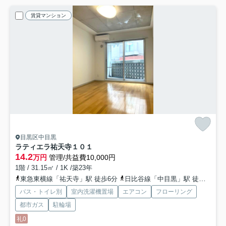
賃貸マンション
目黒区中目黒
ラティエラ祐天寺
１０１
14.2
万円
管理/共益費10,000円
1階 / 31.15㎡ / 1K /築23年
東急東横線「祐天寺」駅 徒歩6分
日比谷線「中目黒」駅 徒歩15分
バス・トイレ別
室内洗濯機置場
エアコン
フローリング
都市ガス
駐輪場
礼0