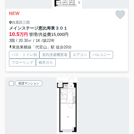
NEW
目黒区三田
メインステージ恵比寿東
３０１
10.5
万円
管理/共益費15,000円
3階 / 20.30㎡ / 1K /築22年
東急東横線「代官山」駅 徒歩20分
バス・トイレ別
室内洗濯機置場
エアコン
バルコニー
フローリング
都市ガス
賃貸マンション