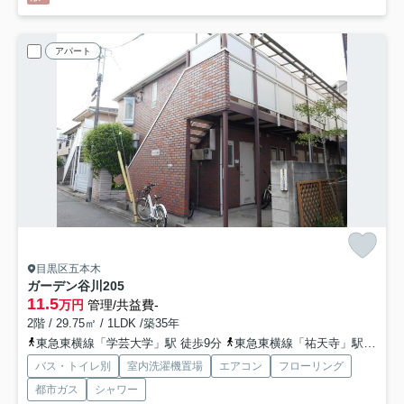
アパート
目黒区五本木
ガーデン谷川
205
11.5
万円
管理/共益費-
2階 / 29.75㎡ / 1LDK /築35年
東急東横線「学芸大学」駅 徒歩9分
東急東横線「祐天寺」駅 徒歩6分
バス・トイレ別
室内洗濯機置場
エアコン
フローリング
都市ガス
シャワー