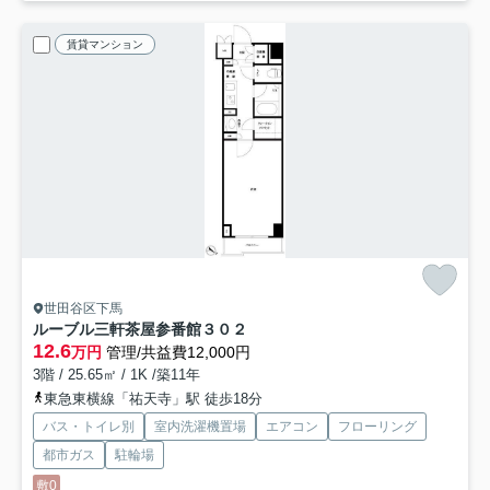
賃貸マンション
世田谷区下馬
ルーブル三軒茶屋参番館
３０２
12.6
万円
管理/共益費12,000円
3階 / 25.65㎡ / 1K /築11年
東急東横線「祐天寺」駅 徒歩18分
バス・トイレ別
室内洗濯機置場
エアコン
フローリング
都市ガス
駐輪場
敷0