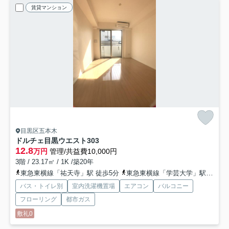
賃貸マンション
目黒区五本木
ドルチェ目黒ウエスト
303
12.8
万円
管理/共益費10,000円
3階 / 23.17㎡ / 1K /築20年
東急東横線「祐天寺」駅 徒歩5分
東急東横線「学芸大学」駅 徒歩12分
バス・トイレ別
室内洗濯機置場
エアコン
バルコニー
フローリング
都市ガス
敷礼0