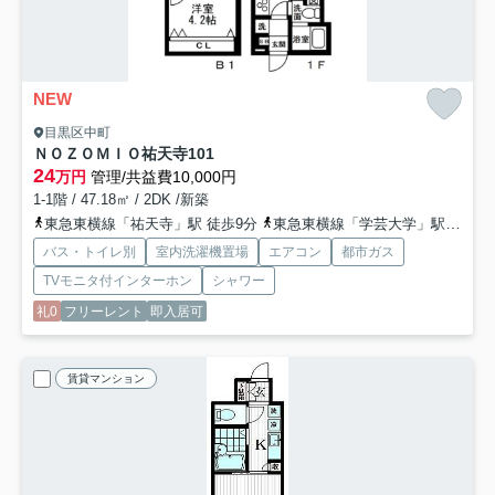
NEW
目黒区中町
ＮＯＺＯＭＩＯ祐天寺
101
24
万円
管理/共益費10,000円
1-1階 / 47.18㎡ / 2DK /新築
東急東横線「祐天寺」駅 徒歩9分
東急東横線「学芸大学」駅 徒歩14分
バス・トイレ別
室内洗濯機置場
エアコン
都市ガス
TVモニタ付インターホン
シャワー
礼0
フリーレント
即入居可
賃貸マンション