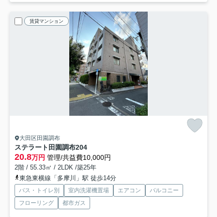
賃貸マンション
大田区田園調布
ステラート田園調布
204
20.8
万円
管理/共益費10,000円
2階 / 55.33㎡ / 2LDK /築25年
東急東横線「多摩川」駅 徒歩14分
バス・トイレ別
室内洗濯機置場
エアコン
バルコニー
フローリング
都市ガス