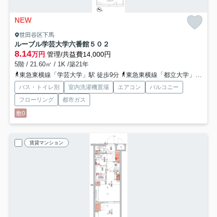
NEW
世田谷区下馬
ルーブル学芸大学六番館
５０２
8.14
万円
管理/共益費14,000円
5階 / 21.60㎡ / 1K /築21年
東急東横線「学芸大学」駅 徒歩9分
東急東横線「都立大学」駅 徒歩18分
バス・トイレ別
室内洗濯機置場
エアコン
バルコニー
フローリング
都市ガス
敷0
賃貸マンション