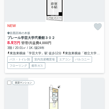
NEW
目黒区柿の木坂
プレール学芸大学弐番館
３０２
8.9
万円
管理/共益費4,000円
3階 / 20.01㎡ / 1K /築24年
東急東横線「学芸大学」駅 徒歩12分
東急東横線「都立大学」駅 徒歩18分
バス・トイレ別
室内洗濯機置場
エアコン
バルコニー
フローリング
都市ガス
賃貸マンション