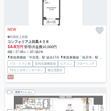
NEW
目黒区上目黒
コンフォリア上目黒
４０８
14.8
万円
管理/共益費10,000円
4階 / 27.08㎡ / 1R /築2年
東急東横線「中目黒」駅 徒歩17分
東急東横線「祐天寺」駅 徒歩14分
バス・トイレ別
室内洗濯機置場
エアコン
フローリング
TVモニタ付インターホン
独立洗面台
礼0
賃貸マンション