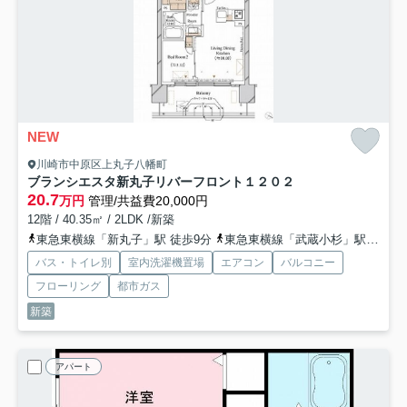
NEW
川崎市中原区上丸子八幡町
ブランシエスタ新丸子リバーフロント
１２０２
20.7
万円
管理/共益費20,000円
12階 / 40.35㎡ / 2LDK /新築
東急東横線「新丸子」駅 徒歩9分
東急東横線「武蔵小杉」駅 徒歩15分
バス・トイレ別
室内洗濯機置場
エアコン
バルコニー
フローリング
都市ガス
新築
アパート