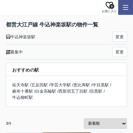
0
お気に入り
都営大江戸線 牛込神楽坂駅の物件一覧
牛込神楽坂駅
変更
募集中
変更
おすすめの駅
祐天寺駅
/
五反田駅
/
学芸大学駅
/
恵比寿駅
/
中目黒駅
/
麻布十番駅
/
白金高輪駅
/
西新宿五丁目駅
/
目黒駅
/
牛込柳町駅
3
件