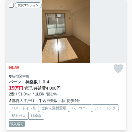
賃貸マンション
NEW
新宿区中町
バーン 神楽坂
１０４
19
万円
管理/共益費4,000円
2階 / 51.04㎡ / 1LDK /築14年
都営大江戸線「牛込神楽坂」駅 徒歩4分
バス・トイレ別
室内洗濯機置場
バルコニー
フローリング
都市ガス
駐輪場
即入居可