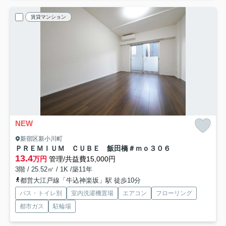
賃貸マンション
NEW
新宿区新小川町
ＰＲＥＭＩＵＭ ＣＵＢＥ 飯田橋＃ｍｏ
３０６
13.4
万円
管理/共益費15,000円
3階 / 25.52㎡ / 1K /築11年
都営大江戸線「牛込神楽坂」駅 徒歩10分
バス・トイレ別
室内洗濯機置場
エアコン
フローリング
都市ガス
駐輪場