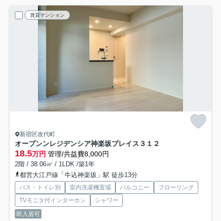
賃貸マンション
新宿区改代町
オープンンレジデンシア神楽坂プレイス
３１２
18.5
万円
管理/共益費8,000円
2階 / 38.06㎡ / 1LDK /築1年
都営大江戸線「牛込神楽坂」駅 徒歩13分
バス・トイレ別
室内洗濯機置場
バルコニー
フローリング
TVモニタ付インターホン
シャワー
即入居可